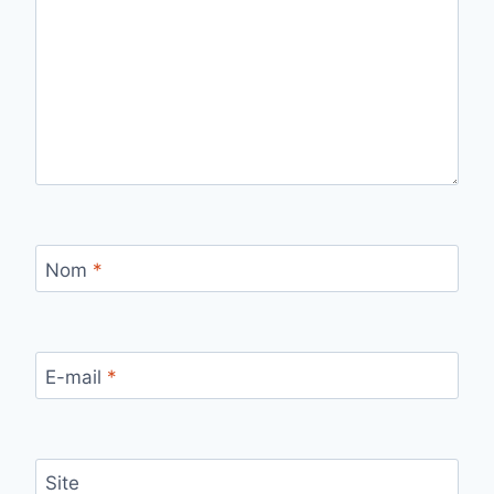
Nom
*
E-mail
*
Site