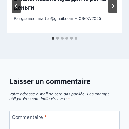
деньги
Par
gsamsonmartial@gmail.com
08/07/2025
Laisser un commentaire
Votre adresse e-mail ne sera pas publiée.
Les champs
obligatoires sont indiqués avec
*
Commentaire
*