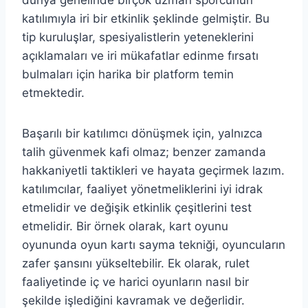
katılımıyla iri bir etkinlik şeklinde gelmiştir. Bu
tip kuruluşlar, spesiyalistlerin yeteneklerini
açıklamaları ve iri mükafatlar edinme fırsatı
bulmaları için harika bir platform temin
etmektedir.
Başarılı bir katılımcı dönüşmek için, yalnızca
talih güvenmek kafi olmaz; benzer zamanda
hakkaniyetli taktikleri ve hayata geçirmek lazım.
katılımcılar, faaliyet yönetmeliklerini iyi idrak
etmelidir ve değişik etkinlik çeşitlerini test
etmelidir. Bir örnek olarak, kart oyunu
oyununda oyun kartı sayma tekniği, oyuncuların
zafer şansını yükseltebilir. Ek olarak, rulet
faaliyetinde iç ve harici oyunların nasıl bir
şekilde işlediğini kavramak ve değerlidir.