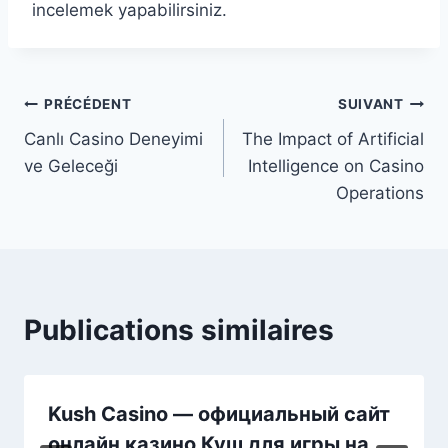
incelemek yapabilirsiniz.
Navigation
PRÉCÉDENT
SUIVANT
Canlı Casino Deneyimi
The Impact of Artificial
de
ve Geleceği
Intelligence on Casino
l’article
Operations
Publications similaires
Kush Casino — официальный сайт
онлайн казино Куш для игры на