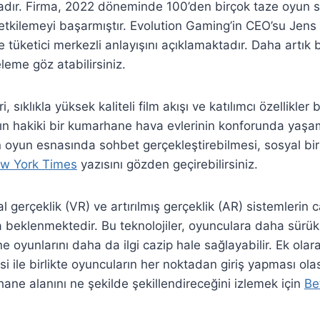
adır. Firma, 2022 döneminde 100’den birçok taze oyun s
etkilemeyi başarmıştır. Evolution Gaming’in CEO’su Jens
e tüketici merkezli anlayışını açıklamaktadır. Daha artık bi
leme göz atabilirsiniz.
i, sıklıkla yüksek kaliteli film akışı ve katılımcı özellikler b
ın hakiki bir kumarhane hava evlerinin konforunda yaşa
n oyun esnasında sohbet gerçekleştirebilmesi, sosyal bi
w York Times
yazısını gözden geçirebilirsiniz.
 gerçeklik (VR) ve artırılmış gerçeklik (AR) sistemlerin 
 beklenmektedir. Bu teknolojiler, oyunculara daha sürükl
oyunlarını daha da ilgi cazip hale sağlayabilir. Ek olarak
i ile birlikte oyuncuların her noktadan giriş yapması olası
ne alanını ne şekilde şekillendireceğini izlemek için
Be