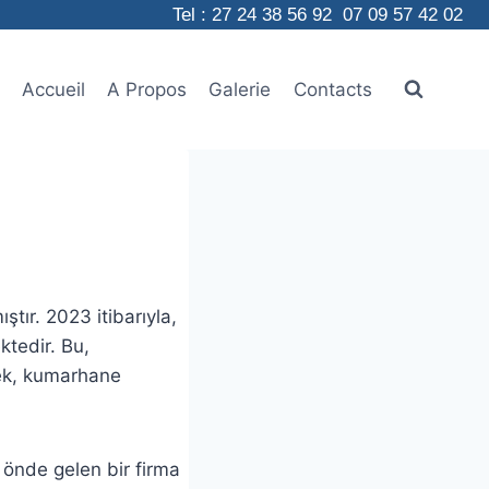
Tel : 27 24 38 56 92
07 09 57 42 02
Accueil
A Propos
Galerie
Contacts
tır. 2023 itibarıyla,
ktedir. Bu,
rek, kumarhane
 önde gelen bir firma