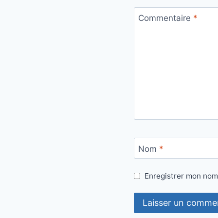
Commentaire
*
Nom
*
Enregistrer mon nom