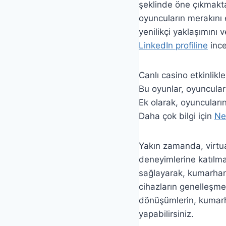
şeklinde öne çıkmakt
oyuncuların merakını 
yenilikçi yaklaşımını v
LinkedIn profiline
ince
Canlı casino etkinlikler
Bu oyunlar, oyuncular
Ek olarak, oyuncuları
Daha çok bilgi için
Ne
Yakın zamanda, virtual
deneyimlerine katılma
sağlayarak, kumarhane 
cihazların genelleşmes
dönüşümlerin, kumarha
yapabilirsiniz.