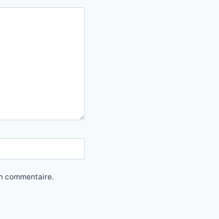
in commentaire.