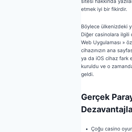
sitesi hakkında yazıl
etmek iyi bir fikirdir.
Böylece ülkenizdeki y
Diğer casinolara ilgili
Web Uygulaması » özel
cihazınızın ana sayfas
ya da iOS cihaz fark e
kuruldu ve o zamandan
geldi.
Gerçek Paray
Dezavantajla
Çoğu casino oyu