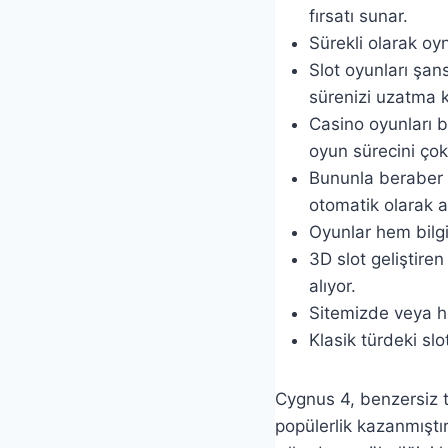
fırsatı sunar.
Sürekli olarak oy
Slot oyunları şans
sürenizi uzatma k
Casino oyunları b
oyun sürecini çok
Bununla beraber s
otomatik olarak 
Oyunlar hem bilgi
3D slot geliştire
alıyor.
Sitemizde veya he
Klasik türdeki sl
Cygnus 4, benzersiz t
popülerlik kazanmıştır