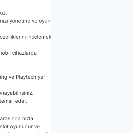
ruz.
erinizi yönetme ve oyun
özelliklerini incelemek
mobil cihazlarda
ming ve Playtech yer
nayabilirsiniz.
temsil eder.
arasında hızla
r slot oyunudur ve