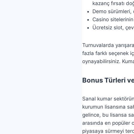
kazanç fırsatı do
Demo sürümleri, o
Casino sitelerinin
Ücretsiz slot, çe
Turnuvalarda yarışara
fazla farklı seçenek i
oynayabilirsiniz. Kum
Bonus Türleri v
Sanal kumar sektörünü
kurumun lisansına sah
gelince, bu lisansa sa
arasında en popüler o
piyasaya sürmeyi terci