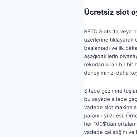
Ücretsiz slot o
BETO Slots ‘ta veya oy
üzerlerine tıklayarak 
başlamadı ve ilk birk
aşağıdakilerin piyasa
rekorları kıran bir hit
deneyiminizi daha keyif
Sitede gezinme tuşlar
bu sayede sitede geç
vadede slot makinele
paranın yüzdesi. Örne
her 100$’dan ortalama
vadede çalıştığını ve