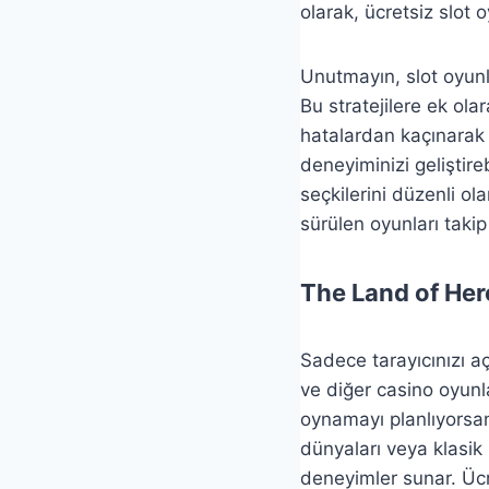
olarak, ücretsiz slot o
Unutmayın, slot oyunl
Bu stratejilere ek ol
hatalardan kaçınarak 
deneyiminizi geliştir
seçkilerini düzenli ol
sürülen oyunları takip 
The Land of He
Sadece tarayıcınızı aç
ve diğer casino oyunl
oynamayı planlıyorsanı
dünyaları veya klasik 
deneyimler sunar. Ücr