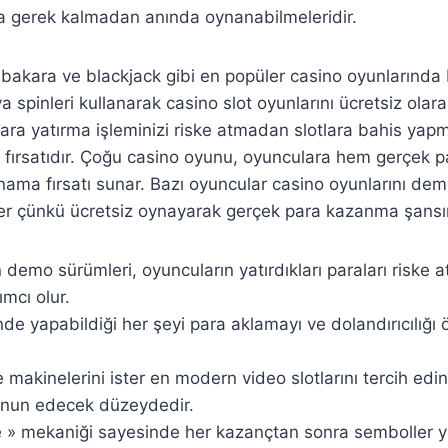
a gerek kalmadan anında oynanabilmeleridir.
, bakara ve blackjack gibi en popüler casino oyunlarında
 spinleri kullanarak casino slot oyunlarını ücretsiz olara
para yatırma işleminizi riske atmadan slotlara bahis ya
fırsatıdır. Çoğu casino oyunu, oyunculara hem gerçek
ama fırsatı sunar. Bazı oyuncular casino oyunlarını 
eder çünkü ücretsiz oynayarak gerçek para kazanma şansı
ın demo sürümleri, oyuncuların yatırdıkları paraları risk
mcı olur.
nde yapabildiği her şeyi para aklamayı ve dolandırıcılığı 
 makinelerini ister en modern video slotlarını tercih edin
emnun edecek düzeydedir.
» mekaniği sayesinde her kazançtan sonra semboller yen