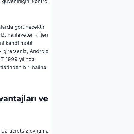
güvenirliğini kontrol
alarda görünecektir.
 Buna ilaveten « İleri
ni kendi mobil
k girerseniz, Android
ET 1999 yılında
lerinden biri haline
antajları ve
nda ücretsiz oynama