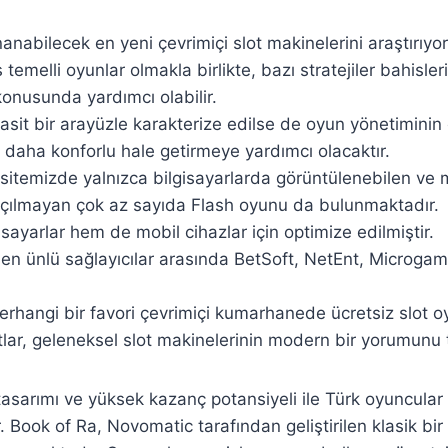
nanabilecek en yeni çevrimiçi slot makinelerini araştırıyo
 temelli oyunlar olmakla birlikte, bazı stratejiler bahisl
onusunda yardımcı olabilir.
asit bir arayüzle karakterize edilse de oyun yönetiminin 
 daha konforlu hale getirmeye yardımcı olacaktır.
itemizde yalnızca bilgisayarlarda görüntülenebilen ve 
açılmayan çok az sayıda Flash oyunu da bulunmaktadır.
sayarlar hem de mobil cihazlar için optimize edilmiştir.
n en ünlü sağlayıcılar arasında BetSoft, NetEnt, Microga
rhangi bir favori çevrimiçi kumarhanede ücretsiz slot oy
otlar, geleneksel slot makinelerinin modern bir yorumunu 
asarımı ve yüksek kazanç potansiyeli ile Türk oyuncular 
. Book of Ra, Novomatic tarafından geliştirilen klasik bi