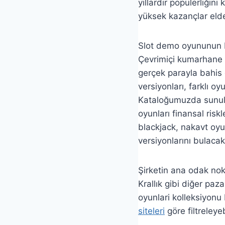
yıllardır popülerliğin
yüksek kazançlar elde 
Slot demo oyununun bi
Çevrimiçi kumarhane ka
gerçek parayla bahis 
versiyonları, farklı o
Kataloğumuzda sunulan
oyunları finansal risk
blackjack, nakavt oyu
versiyonlarını bulacak
Şirketin ana odak nok
Krallık gibi diğer pa
oyunlari kolleksiyonu 
siteleri
göre filtreleyebi