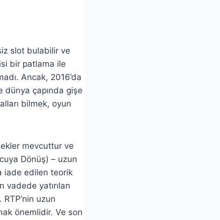
z slot bulabilir ve
si bir patlama ile
tmadı. Ancak, 2016’da
de dünya çapında gişe
ralları bilmek, oyun
nekler mevcuttur ve
ncuya Dönüş) – uzun
iade edilen teorik
n vadede yatırılan
r. RTP’nin uzun
amak önemlidir. Ve son