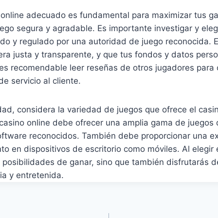
o online adecuado es fundamental para maximizar tus ga
ego segura y agradable. Es importante investigar y eleg
do y regulado por una autoridad de juego reconocida. E
ra justa y transparente, y que tus fondos y datos pers
es recomendable leer reseñas de otros jugadores para 
de servicio al cliente.
d, considera la variedad de juegos que ofrece el casin
casino online debe ofrecer una amplia gama de juegos d
oftware reconocidos. También debe proporcionar una ex
anto en dispositivos de escritorio como móviles. Al elegi
 posibilidades de ganar, sino que también disfrutarás 
ia y entretenida.