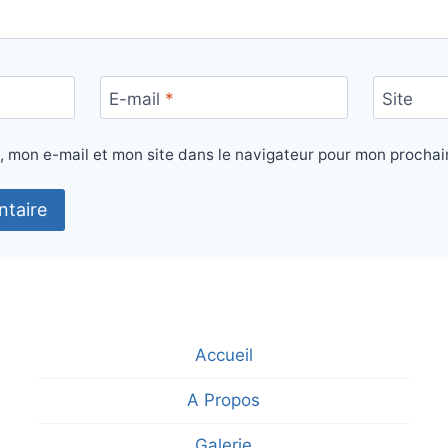
E-mail
*
Site
, mon e-mail et mon site dans le navigateur pour mon procha
Accueil
A Propos
Galerie