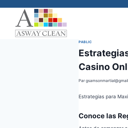
Aller
au
contenu
PABLIC
Estrategia
Casino Onl
Par
gsamsonmartial@gmai
Estrategias para Max
Conoce las Re