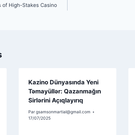
s of High-Stakes Casino
s
Kazino Dünyasında Yeni
Təmayüllər: Qazanmağın
Sirlərini Açıqlayırıq
Par
gsamsonmartial@gmail.com
17/07/2025