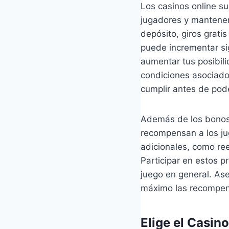
Los casinos online s
jugadores y mantener
depósito, giros grat
puede incrementar sig
aumentar tus posibil
condiciones asociado
cumplir antes de pode
Además de los bonos,
recompensan a los ju
adicionales, como re
Participar en estos 
juego en general. Ase
máximo las recompen
Elige el Casin