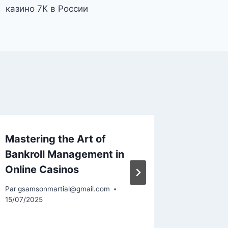
казино 7К в России
Mastering the Art of
Onlayn
Bankroll Management in
Yüksək 
Online Casinos
və Stra
Par
gsamsonmartial@gmail.com
Par
gsamso
15/07/2025
15/07/202