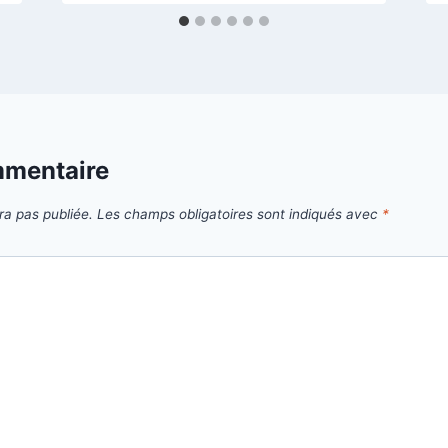
mmentaire
ra pas publiée.
Les champs obligatoires sont indiqués avec
*