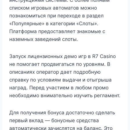
списком игровых автоматов можно
познакомиться при переходе в раздел
«Популярные» в категории «Слоты».
Платформа предоставляет знакомые с
наземных заведений слоты.
Запуск лицензионных демо игр в R7 Casino
не помогает продвигаться по уровням. В
описаниях оператор дает подробную
справку по условиям выдачи и отыгрыша
наград. Перед участием в любом промо
необходимо внимательно изучить регламент.
Для получения бонуса достаточно сделать
первый вклад — бонусные средства
автоматически зачислятся на баланс. Это