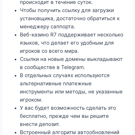
происходит в течение суток.
Чтобы получить ссылку для загрузки
установщика, достаточно обратиться к
менеджеру саппорта.
Веб-казино R7 поддерживает несколько
языков, что делает его удобным для
игроков со всего мира.
Ссылки на новые домены выкладывают
в сообществе в Telegram.
В отдельных случаях используются
альтернативные платежные
инструменты или методы, не указанные
игроком.
У вас будет возможность сделать это
бесплатно, прежде чем вы решите
внести депозит.
Встроенный алгоритм автообновлений