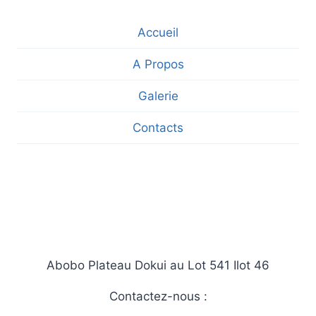
Accueil
A Propos
Galerie
Contacts
Abobo Plateau Dokui au Lot 541 Ilot 46
Contactez-nous :