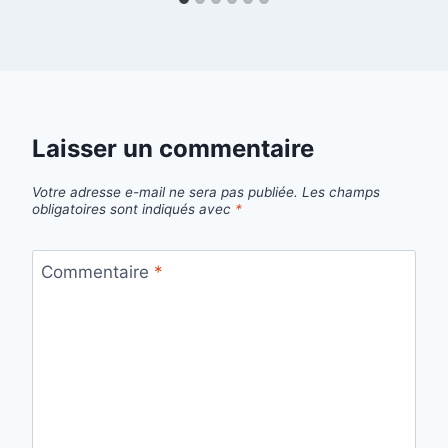
Laisser un commentaire
Votre adresse e-mail ne sera pas publiée.
Les champs
obligatoires sont indiqués avec
*
Commentaire
*