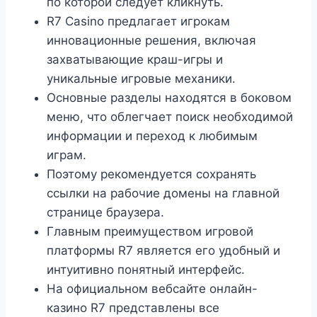
по которой следует кликнуть.
R7 Casino предлагает игрокам
инновационные решения, включая
захватывающие краш-игры и
уникальные игровые механики.
Основные разделы находятся в боковом
меню, что облегчает поиск необходимой
информации и переход к любимым
играм.
Поэтому рекомендуется сохранять
ссылки на рабочие домены на главной
странице браузера.
Главным преимуществом игровой
платформы R7 является его удобный и
интуитивно понятный интерфейс.
На официальном вебсайте онлайн-
казино R7 представлены все