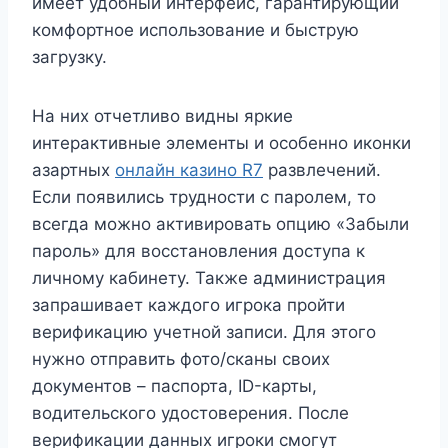
имеет удобный интерфейс, гарантирующий
комфортное использование и быструю
загрузку.
На них отчетливо видны яркие
интерактивные элементы и особенно иконки
азартных
онлайн казино R7
развлечений.
Если появились трудности с паролем, то
всегда можно активировать опцию «Забыли
пароль» для восстановления доступа к
личному кабинету. Также администрация
запрашивает каждого игрока пройти
верификацию учетной записи. Для этого
нужно отправить фото/сканы своих
документов – паспорта, ID-карты,
водительского удостоверения. После
верификации данных игроки смогут