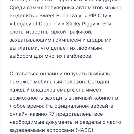
Среди самых популярных автоматов можно
выделить « Sweet Bonanza », « RIP City »,
« Legacy of Dead » и « Sticky Piggy ». Эти
слоты известны яркой графикой,
захватывающим геймплеем и щедрыми
выплатами, что делает их любимым
выбором для многих гемблеров.
Оставаться онлайн и получать прибыль
поможет мобильный телефон. Сегодня
каждый владелец смартфона имеет
возможность заходить в личный кабинет в
любое время. На официальном вебсайте
онлайн-казино R7 представлены все
необходимые документы и разделы с часто
задаваемыми вопросами (ЧАВО).