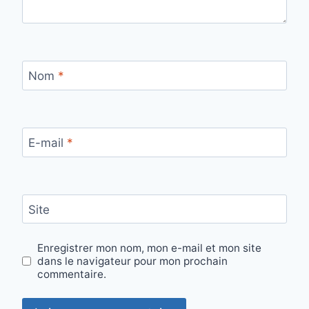
Nom
*
E-mail
*
Site
Enregistrer mon nom, mon e-mail et mon site
dans le navigateur pour mon prochain
commentaire.