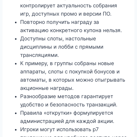
контролирует актуальность собрания
игр, доступных промо и версии ПО.
Повторно получить награду за
активацию конкретного купона нельзя.
Доступны слоты, настольные
дисциплины и лобби с прямыми
трансляциями.
К примеру, в группы собраны новые
аппараты, слоты с покупкой бонусов и
автоматы, в которых можно отыгрывать
акционные награды.
Разнообразие методов гарантирует
удобство и безопасность транзакций.
Правила «открутки» формулируется
администрацией для каждой акции.
Игроки могут использовать р7