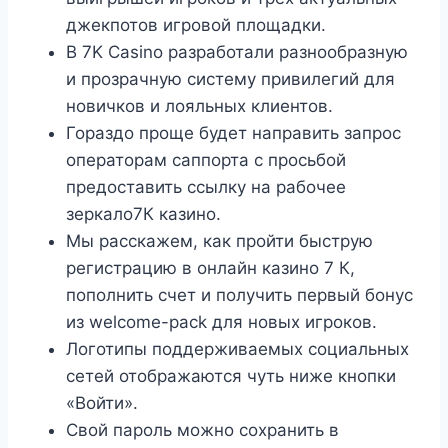
джекпотов игровой площадки.
В 7K Casino разработали разнообразную
и прозрачную систему привилегий для
новичков и лояльных клиентов.
Гораздо проще будет направить запрос
операторам саппорта с просьбой
предоставить ссылку на рабочее
зеркало7К казино.
Мы расскажем, как пройти быструю
регистрацию в онлайн казино 7 К,
пополнить счет и получить первый бонус
из welcome-pack для новых игроков.
Логотипы поддерживаемых социальных
сетей отображаются чуть ниже кнопки
«Войти».
Свой пароль можно сохранить в