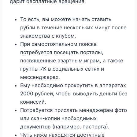
дарит бесплатные вращения.
То есть, вы можете начать ставить
рубли в течение нескольких минут после
знакомства с клубом.
При самостоятельном поиске
потребуется посещать порталы,
посвященные азартным играм, а также
группы 7К в социальных сетях и
мессенджерах.
Ему необходимо прокрутить в аппаратах
2000 рублей, чтобы выводить деньги без
комиссий.
Потребуется прислать менеджерам фото
или скан-копии необходимых
документов (например, паспорта).
Чуть ниже находятся доступные