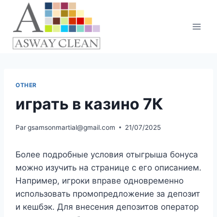
Aller
au
contenu
OTHER
играть в казино 7К
Par
gsamsonmartial@gmail.com
21/07/2025
Более подробные условия отыгрыша бонуса
можно изучить на странице с его описанием.
Например, игроки вправе одновременно
использовать промопредложение за депозит
и кешбэк. Для внесения депозитов оператор