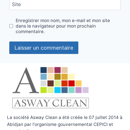
Site
Enregistrer mon nom, mon e-mail et mon site
dans le navigateur pour mon prochain
commentaire.
La société Asway Clean a été créée le 07 juillet 2014 à
Abidjan par l'organisme gouvernemental CEPICI et