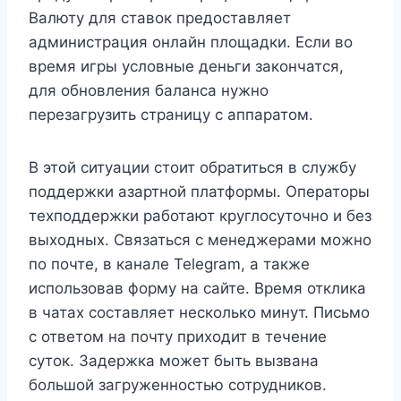
Валюту для ставок предоставляет
администрация онлайн площадки. Если во
время игры условные деньги закончатся,
для обновления баланса нужно
перезагрузить страницу с аппаратом.
В этой ситуации стоит обратиться в службу
поддержки азартной платформы. Операторы
техподдержки работают круглосуточно и без
выходных. Связаться с менеджерами можно
по почте, в канале Telegram, а также
использовав форму на сайте. Время отклика
в чатах составляет несколько минут. Письмо
с ответом на почту приходит в течение
суток. Задержка может быть вызвана
большой загруженностью сотрудников.